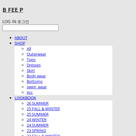
B FEE P
LOG IN
로그인
ABOUT
SHOP
All
Outerwear
Tops
Dresses
Skirt
Body wear
Bottoms
swim_wear
Acc
LOOKBOOK
26 SUMMER
25 FALL & WINTER
25 SUMMER
24 WINTER
24 SUMMER
23 SPRING