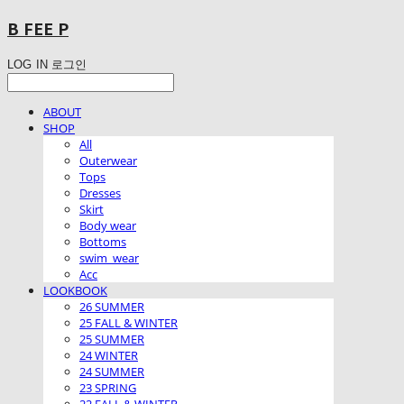
B FEE P
LOG IN
로그인
ABOUT
SHOP
All
Outerwear
Tops
Dresses
Skirt
Body wear
Bottoms
swim_wear
Acc
LOOKBOOK
26 SUMMER
25 FALL & WINTER
25 SUMMER
24 WINTER
24 SUMMER
23 SPRING