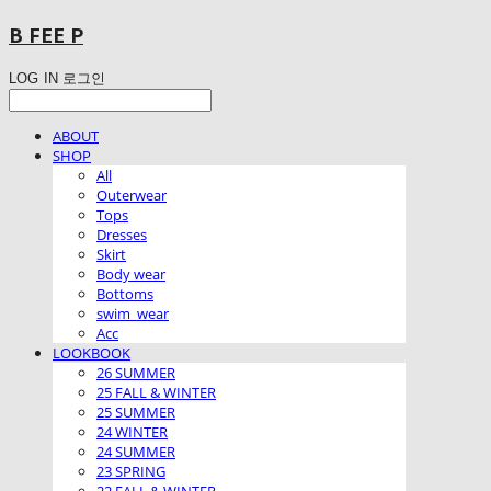
B FEE P
LOG IN
로그인
ABOUT
SHOP
All
Outerwear
Tops
Dresses
Skirt
Body wear
Bottoms
swim_wear
Acc
LOOKBOOK
26 SUMMER
25 FALL & WINTER
25 SUMMER
24 WINTER
24 SUMMER
23 SPRING