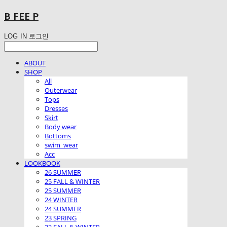
B FEE P
LOG IN
로그인
ABOUT
SHOP
All
Outerwear
Tops
Dresses
Skirt
Body wear
Bottoms
swim_wear
Acc
LOOKBOOK
26 SUMMER
25 FALL & WINTER
25 SUMMER
24 WINTER
24 SUMMER
23 SPRING