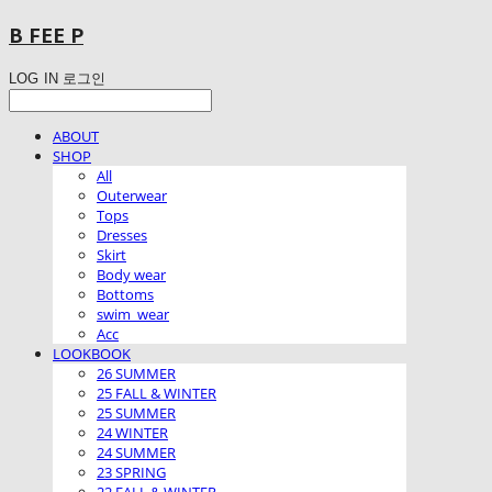
B FEE P
LOG IN
로그인
ABOUT
SHOP
All
Outerwear
Tops
Dresses
Skirt
Body wear
Bottoms
swim_wear
Acc
LOOKBOOK
26 SUMMER
25 FALL & WINTER
25 SUMMER
24 WINTER
24 SUMMER
23 SPRING