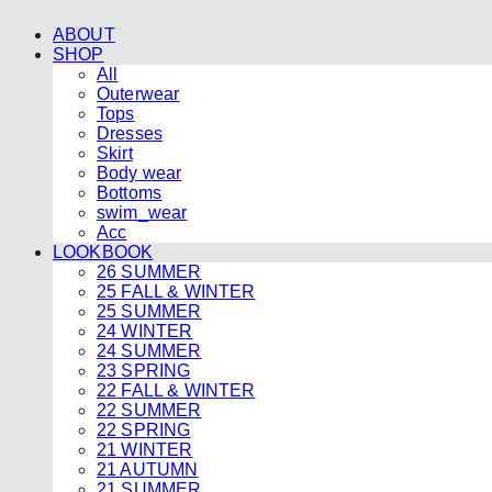
ABOUT
SHOP
All
Outerwear
Tops
Dresses
Skirt
Body wear
Bottoms
swim_wear
Acc
LOOKBOOK
26 SUMMER
25 FALL & WINTER
25 SUMMER
24 WINTER
24 SUMMER
23 SPRING
22 FALL & WINTER
22 SUMMER
22 SPRING
21 WINTER
21 AUTUMN
21 SUMMER