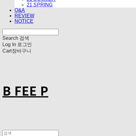
21 SPRING
Q&A
REVIEW
NOTICE
Search
검색
Log In
로그인
Cart
장바구니
B FEE P