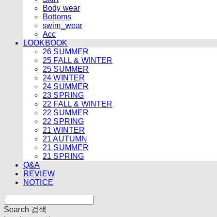
Body wear
Bottoms
swim_wear
Acc
LOOKBOOK
26 SUMMER
25 FALL & WINTER
25 SUMMER
24 WINTER
24 SUMMER
23 SPRING
22 FALL & WINTER
22 SUMMER
22 SPRING
21 WINTER
21 AUTUMN
21 SUMMER
21 SPRING
Q&A
REVIEW
NOTICE
Search
검색