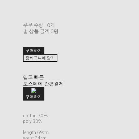
주문 수량
0개
총 상품 금액
0원
구매하기
장바구니에 담기
쉽고 빠른
토스페이 간편결제
구매하기
cotton 70%
poly 30%
length 69cm
waist 34cm