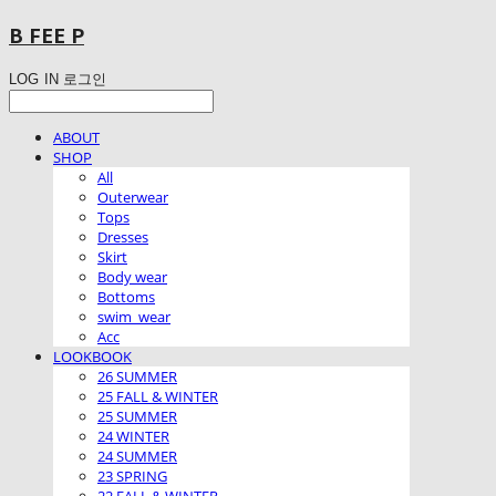
B FEE P
LOG IN
로그인
ABOUT
SHOP
All
Outerwear
Tops
Dresses
Skirt
Body wear
Bottoms
swim_wear
Acc
LOOKBOOK
26 SUMMER
25 FALL & WINTER
25 SUMMER
24 WINTER
24 SUMMER
23 SPRING