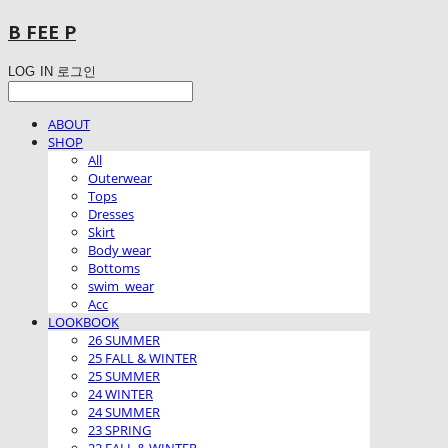
B FEE P
LOG IN
로그인
ABOUT
SHOP
All
Outerwear
Tops
Dresses
Skirt
Body wear
Bottoms
swim_wear
Acc
LOOKBOOK
26 SUMMER
25 FALL & WINTER
25 SUMMER
24 WINTER
24 SUMMER
23 SPRING