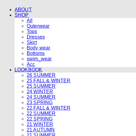
ABOUT
SHOP
All
Outerwear
Tops
Dresses
Skirt
Body wear
Bottoms
swim_wear
Acc
LOOKBOOK
26 SUMMER
25 FALL & WINTER
25 SUMMER
24 WINTER
24 SUMMER
23 SPRING
22 FALL & WINTER
22 SUMMER
22 SPRING
21 WINTER
21 AUTUMN
21 SUMMER