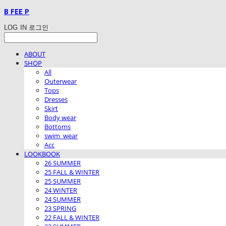
B FEE P
LOG IN
로그인
ABOUT
SHOP
All
Outerwear
Tops
Dresses
Skirt
Body wear
Bottoms
swim_wear
Acc
LOOKBOOK
26 SUMMER
25 FALL & WINTER
25 SUMMER
24 WINTER
24 SUMMER
23 SPRING
22 FALL & WINTER