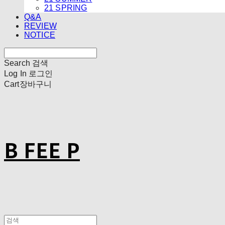
21 SPRING
Q&A
REVIEW
NOTICE
Search
검색
Log In
로그인
Cart
장바구니
B FEE P