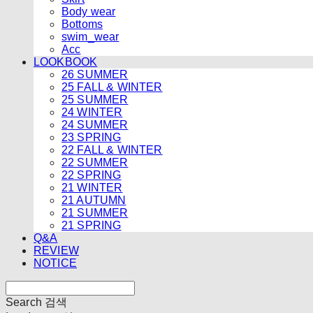
Body wear
Bottoms
swim_wear
Acc
LOOKBOOK
26 SUMMER
25 FALL & WINTER
25 SUMMER
24 WINTER
24 SUMMER
23 SPRING
22 FALL & WINTER
22 SUMMER
22 SPRING
21 WINTER
21 AUTUMN
21 SUMMER
21 SPRING
Q&A
REVIEW
NOTICE
Search
검색