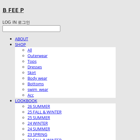
B FEE P
LOG IN
로그인
ABOUT
SHOP
All
Outerwear
Tops
Dresses
Skirt
Body wear
Bottoms
swim_wear
Acc
LOOKBOOK
26 SUMMER
25 FALL & WINTER
25 SUMMER
24 WINTER
24 SUMMER
23 SPRING