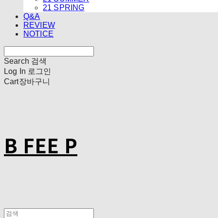
21 SPRING
Q&A
REVIEW
NOTICE
Search
검색
Log In
로그인
Cart
장바구니
B FEE P