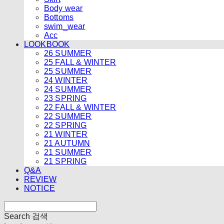
Body wear
Bottoms
swim_wear
Acc
LOOKBOOK
26 SUMMER
25 FALL & WINTER
25 SUMMER
24 WINTER
24 SUMMER
23 SPRING
22 FALL & WINTER
22 SUMMER
22 SPRING
21 WINTER
21 AUTUMN
21 SUMMER
21 SPRING
Q&A
REVIEW
NOTICE
Search
검색