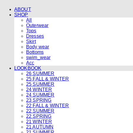
ABOUT
SHOP
All
Outerwear
Tops
Dresses
Skirt
Body wear
Bottoms
swim_wear
Acc
LOOKBOOK
26 SUMMER
25 FALL & WINTER
25 SUMMER
24 WINTER
24 SUMMER
23 SPRING
22 FALL & WINTER
22 SUMMER
22 SPRING
21 WINTER
21 AUTUMN
21 SUMMER