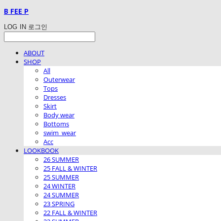
B FEE P
LOG IN
로그인
ABOUT
SHOP
All
Outerwear
Tops
Dresses
Skirt
Body wear
Bottoms
swim_wear
Acc
LOOKBOOK
26 SUMMER
25 FALL & WINTER
25 SUMMER
24 WINTER
24 SUMMER
23 SPRING
22 FALL & WINTER