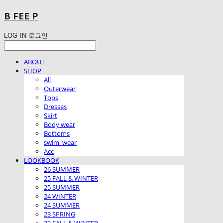
B FEE P
LOG IN
로그인
ABOUT
SHOP
All
Outerwear
Tops
Dresses
Skirt
Body wear
Bottoms
swim_wear
Acc
LOOKBOOK
26 SUMMER
25 FALL & WINTER
25 SUMMER
24 WINTER
24 SUMMER
23 SPRING