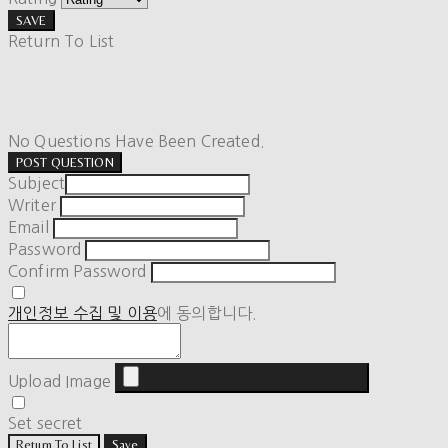
SAVE
Return To List
No Questions Have Been Created.
POST QUESTION
Subject
Writer
Email
Password
Confirm Password
개인정보 수집 및 이용
에 동의합니다.
Upload Image
Set secret
Return To List
Save