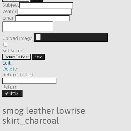
Subject
Writer
Email
Upload Image
Set secret
Return To Post
Save
Edit
Delete
Return To List
Return
구매하기
smog leather lowrise
skirt_charcoal