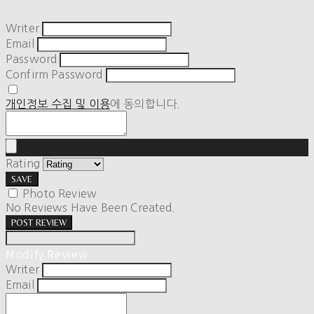
Writer
Email
Password
Confirm Password
개인정보 수집 및 이용
에 동의합니다.
Rating
SAVE
Photo Review
No Reviews Have Been Created.
POST REVIEW
Modify Review
Writer
Email