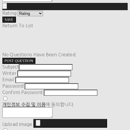
Rating
SAVE
Return To List
No Questions Have Been Created.
POST QUESTION
Subject
Writer
Email
Password
Confirm Password
개인정보 수집 및 이용
에 동의합니다.
Upload Image