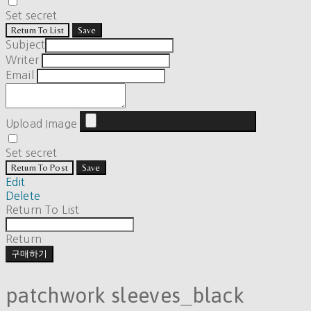
Set secret
Return To List
Save
Subject
Writer
Email
Upload Image
Set secret
Return To Post
Save
Edit
Delete
Return To List
Return
구매하기
patchwork sleeves_black