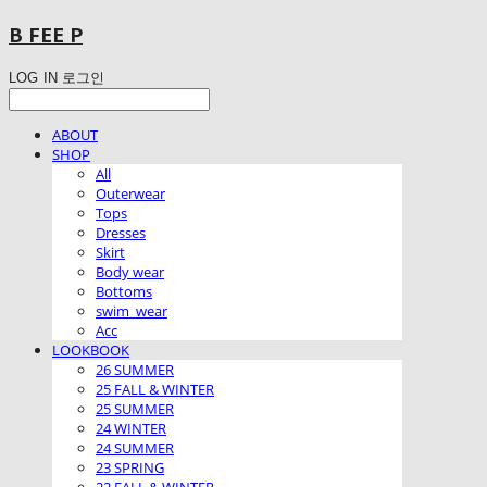
B FEE P
LOG IN
로그인
ABOUT
SHOP
All
Outerwear
Tops
Dresses
Skirt
Body wear
Bottoms
swim_wear
Acc
LOOKBOOK
26 SUMMER
25 FALL & WINTER
25 SUMMER
24 WINTER
24 SUMMER
23 SPRING