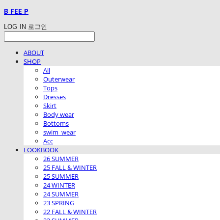
B FEE P
LOG IN
로그인
ABOUT
SHOP
All
Outerwear
Tops
Dresses
Skirt
Body wear
Bottoms
swim_wear
Acc
LOOKBOOK
26 SUMMER
25 FALL & WINTER
25 SUMMER
24 WINTER
24 SUMMER
23 SPRING
22 FALL & WINTER