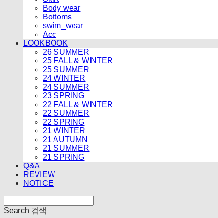
Body wear
Bottoms
swim_wear
Acc
LOOKBOOK
26 SUMMER
25 FALL & WINTER
25 SUMMER
24 WINTER
24 SUMMER
23 SPRING
22 FALL & WINTER
22 SUMMER
22 SPRING
21 WINTER
21 AUTUMN
21 SUMMER
21 SPRING
Q&A
REVIEW
NOTICE
Search
검색