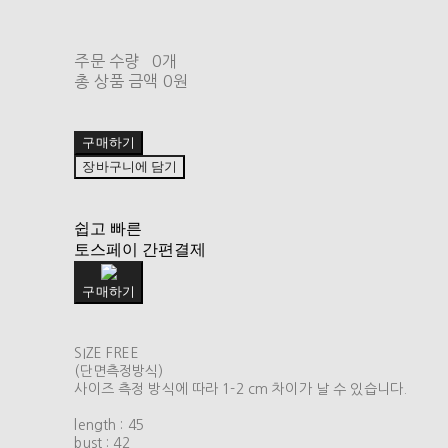
주문 수량
0개
총 상품 금액
0원
구매하기
장바구니에 담기
쉽고 빠른
토스페이 간편결제
구매하기
SIZE FREE
(단면측정방식)
사이즈 측정 방식에 따라 1-2 cm 차이가 날 수 있습니다.
length : 45
bust : 42