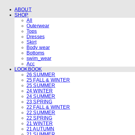
ABOUT
SHOP
All
Outerwear
Tops
Dresses
Skirt
Body wear
Bottoms
swim_wear
Acc
LOOKBOOK
26 SUMMER
25 FALL & WINTER
25 SUMMER
24 WINTER
24 SUMMER
23 SPRING
22 FALL & WINTER
22 SUMMER
22 SPRING
21 WINTER
21 AUTUMN
21 SUMMER