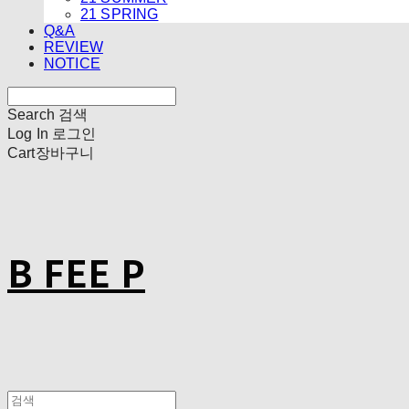
21 SPRING
Q&A
REVIEW
NOTICE
Search
검색
Log In
로그인
Cart
장바구니
B FEE P