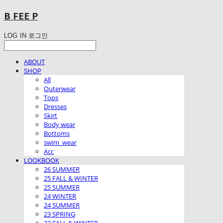
B FEE P
LOG IN
로그인
ABOUT
SHOP
All
Outerwear
Tops
Dresses
Skirt
Body wear
Bottoms
swim_wear
Acc
LOOKBOOK
26 SUMMER
25 FALL & WINTER
25 SUMMER
24 WINTER
24 SUMMER
23 SPRING