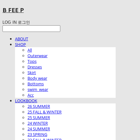
B FEE P
LOG IN
로그인
ABOUT
SHOP
All
Outerwear
Tops
Dresses
Skirt
Body wear
Bottoms
swim_wear
Acc
LOOKBOOK
26 SUMMER
25 FALL & WINTER
25 SUMMER
24 WINTER
24 SUMMER
23 SPRING