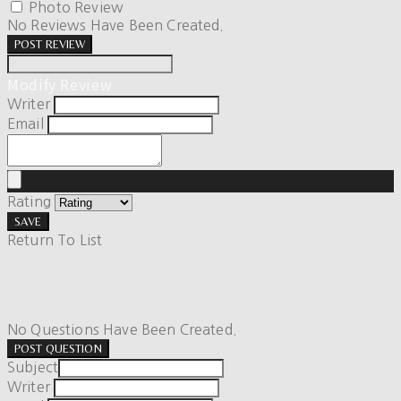
Photo Review
No Reviews Have Been Created.
POST REVIEW
Modify Review
Writer
Email
Rating
SAVE
Return To List
No Questions Have Been Created.
POST QUESTION
Subject
Writer