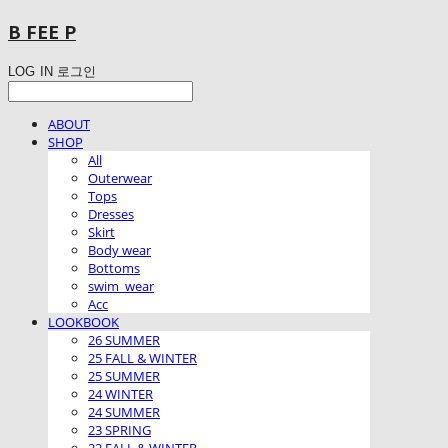
B FEE P
LOG IN
로그인
ABOUT
SHOP
All
Outerwear
Tops
Dresses
Skirt
Body wear
Bottoms
swim_wear
Acc
LOOKBOOK
26 SUMMER
25 FALL & WINTER
25 SUMMER
24 WINTER
24 SUMMER
23 SPRING