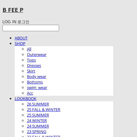
B FEE P
LOG IN
로그인
ABOUT
SHOP
All
Outerwear
Tops
Dresses
Skirt
Body wear
Bottoms
swim_wear
Acc
LOOKBOOK
26 SUMMER
25 FALL & WINTER
25 SUMMER
24 WINTER
24 SUMMER
23 SPRING