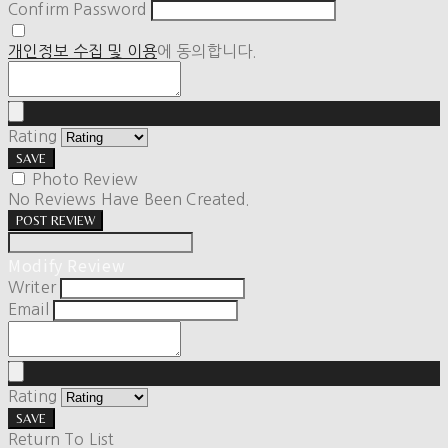
Confirm Password
개인정보 수집 및 이용
에 동의합니다.
Rating
SAVE
Photo Review
No Reviews Have Been Created.
POST REVIEW
Modify Review
Writer
Email
Rating
SAVE
Return To List