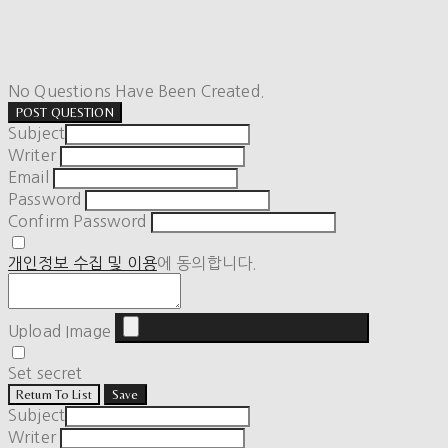
No Questions Have Been Created.
POST QUESTION
Subject
Writer
Email
Password
Confirm Password
개인정보 수집 및 이용
에 동의합니다.
Upload Image
Set secret
Return To List
Save
Subject
Writer