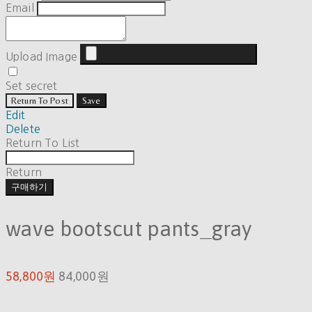
Email
Upload Image
Set secret
Return To Post
Save
Edit
Delete
Return To List
Return
구매하기
wave bootscut pants_gray
58,800원
84,000원