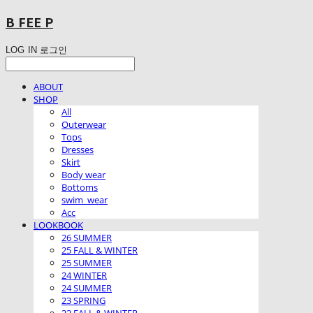
B FEE P
LOG IN
로그인
ABOUT
SHOP
All
Outerwear
Tops
Dresses
Skirt
Body wear
Bottoms
swim_wear
Acc
LOOKBOOK
26 SUMMER
25 FALL & WINTER
25 SUMMER
24 WINTER
24 SUMMER
23 SPRING