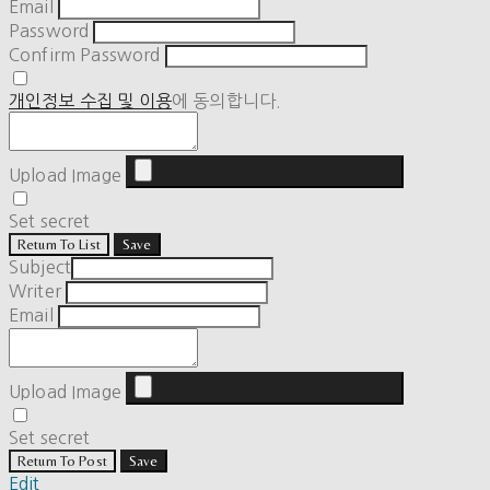
Email
Password
Confirm Password
개인정보 수집 및 이용
에 동의합니다.
Upload Image
Set secret
Return To List
Save
Subject
Writer
Email
Upload Image
Set secret
Return To Post
Save
Edit