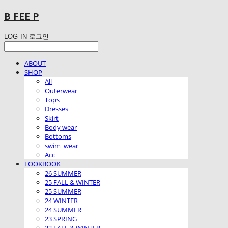
B FEE P
LOG IN
로그인
ABOUT
SHOP
All
Outerwear
Tops
Dresses
Skirt
Body wear
Bottoms
swim_wear
Acc
LOOKBOOK
26 SUMMER
25 FALL & WINTER
25 SUMMER
24 WINTER
24 SUMMER
23 SPRING