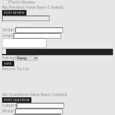
Photo Review
No Reviews Have Been Created.
POST REVIEW
Modify Review
Writer
Email
Rating
SAVE
Return To List
No Questions Have Been Created.
POST QUESTION
Subject
Writer