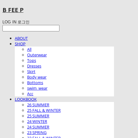
B FEE P
LOG IN
로그인
ABOUT
SHOP
All
Outerwear
Tops
Dresses
Skirt
Body wear
Bottoms
swim_wear
Acc
LOOKBOOK
26 SUMMER
25 FALL & WINTER
25 SUMMER
24 WINTER
24 SUMMER
23 SPRING