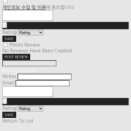
개인정보 수집 및 이용
에 동의합니다.
Rating
SAVE
Photo Review
No Reviews Have Been Created.
POST REVIEW
Modify Review
Writer
Email
Rating
SAVE
Return To List