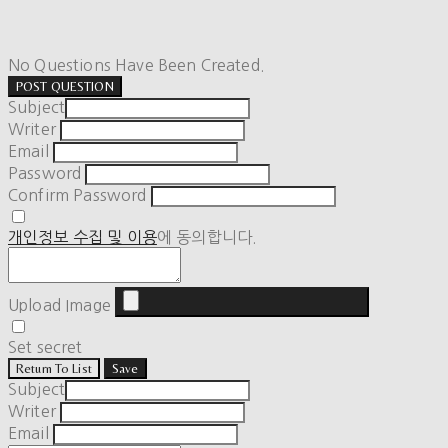
No Questions Have Been Created.
POST QUESTION
Subject
Writer
Email
Password
Confirm Password
개인정보 수집 및 이용
에 동의합니다.
Upload Image
Set secret
Return To List
Save
Subject
Writer
Email