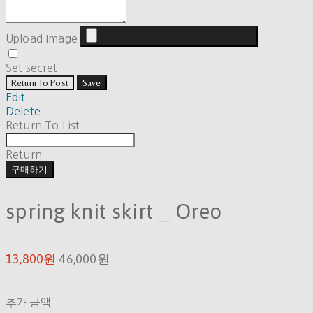
Upload Image
Set secret
Return To Post
Save
Edit
Delete
Return To List
Return
구매하기
spring knit skirt _ Oreo
13,800원
46,000원
추가 금액