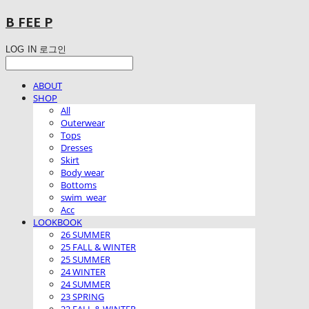
B FEE P
LOG IN
로그인
ABOUT
SHOP
All
Outerwear
Tops
Dresses
Skirt
Body wear
Bottoms
swim_wear
Acc
LOOKBOOK
26 SUMMER
25 FALL & WINTER
25 SUMMER
24 WINTER
24 SUMMER
23 SPRING