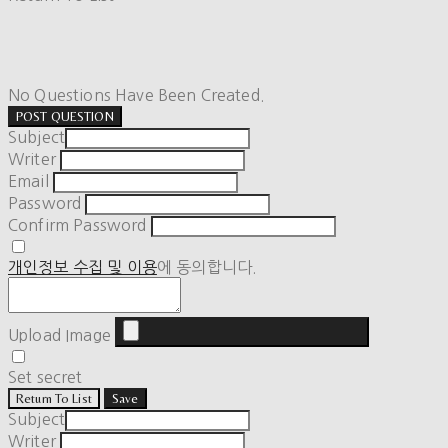
No Questions Have Been Created.
POST QUESTION
Subject
Writer
Email
Password
Confirm Password
개인정보 수집 및 이용
에 동의합니다.
Upload Image
Set secret
Return To List
Save
Subject
Writer