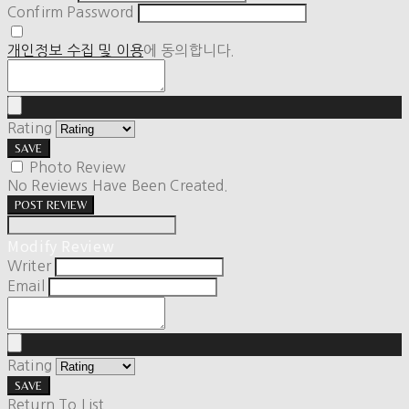
Confirm Password
개인정보 수집 및 이용
에 동의합니다.
Rating
SAVE
Photo Review
No Reviews Have Been Created.
POST REVIEW
Modify Review
Writer
Email
Rating
SAVE
Return To List