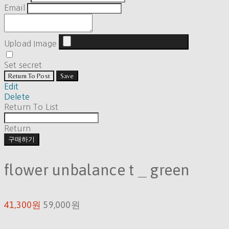
Email
Upload Image
Set secret
Return To Post
Save
Edit
Delete
Return To List
Return
구매하기
flower unbalance t _ green
41,300원
59,000원