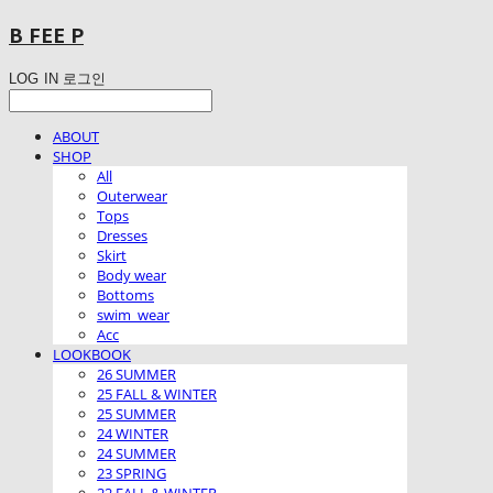
B FEE P
LOG IN
로그인
ABOUT
SHOP
All
Outerwear
Tops
Dresses
Skirt
Body wear
Bottoms
swim_wear
Acc
LOOKBOOK
26 SUMMER
25 FALL & WINTER
25 SUMMER
24 WINTER
24 SUMMER
23 SPRING