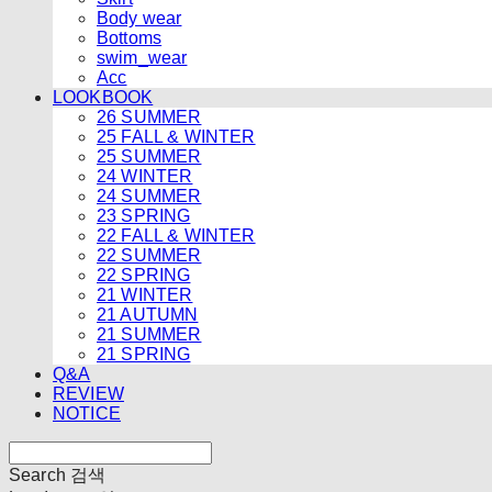
Body wear
Bottoms
swim_wear
Acc
LOOKBOOK
26 SUMMER
25 FALL & WINTER
25 SUMMER
24 WINTER
24 SUMMER
23 SPRING
22 FALL & WINTER
22 SUMMER
22 SPRING
21 WINTER
21 AUTUMN
21 SUMMER
21 SPRING
Q&A
REVIEW
NOTICE
Search
검색