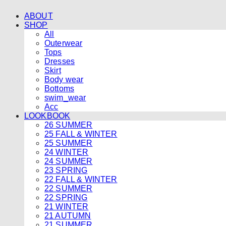
ABOUT
SHOP
All
Outerwear
Tops
Dresses
Skirt
Body wear
Bottoms
swim_wear
Acc
LOOKBOOK
26 SUMMER
25 FALL & WINTER
25 SUMMER
24 WINTER
24 SUMMER
23 SPRING
22 FALL & WINTER
22 SUMMER
22 SPRING
21 WINTER
21 AUTUMN
21 SUMMER