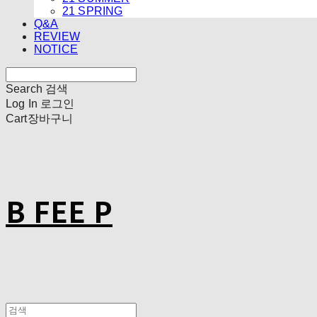
21 SPRING
Q&A
REVIEW
NOTICE
Search
검색
Log In
로그인
Cart
장바구니
B FEE P