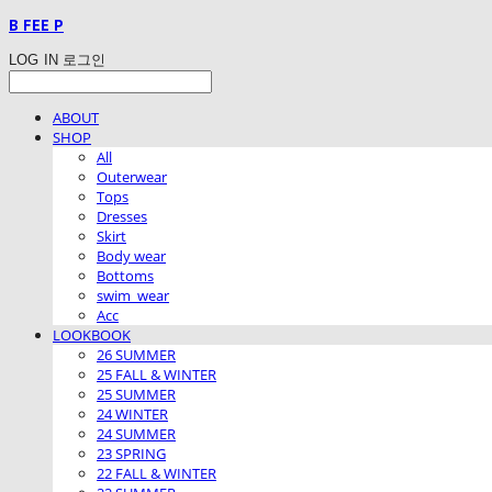
B FEE P
LOG IN
로그인
ABOUT
SHOP
All
Outerwear
Tops
Dresses
Skirt
Body wear
Bottoms
swim_wear
Acc
LOOKBOOK
26 SUMMER
25 FALL & WINTER
25 SUMMER
24 WINTER
24 SUMMER
23 SPRING
22 FALL & WINTER