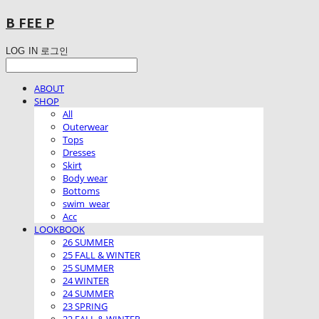
B FEE P
LOG IN
로그인
ABOUT
SHOP
All
Outerwear
Tops
Dresses
Skirt
Body wear
Bottoms
swim_wear
Acc
LOOKBOOK
26 SUMMER
25 FALL & WINTER
25 SUMMER
24 WINTER
24 SUMMER
23 SPRING