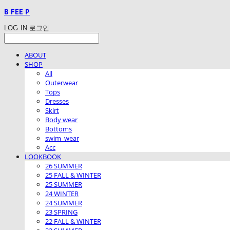
B FEE P
LOG IN
로그인
ABOUT
SHOP
All
Outerwear
Tops
Dresses
Skirt
Body wear
Bottoms
swim_wear
Acc
LOOKBOOK
26 SUMMER
25 FALL & WINTER
25 SUMMER
24 WINTER
24 SUMMER
23 SPRING
22 FALL & WINTER