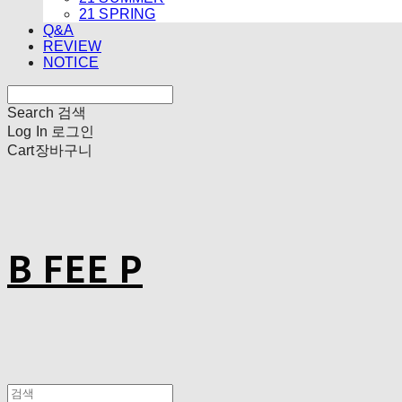
21 SPRING
Q&A
REVIEW
NOTICE
Search
검색
Log In
로그인
Cart
장바구니
B FEE P