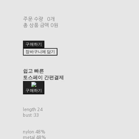
주문 수량
0개
총 상품 금액
0원
구매하기
장바구니에 담기
쉽고 빠른
토스페이 간편결제
구매하기
length 24
bust :33
nylon 48%
metal 48%