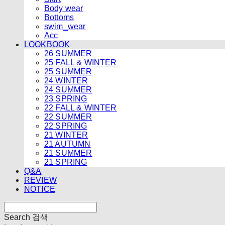
Body wear
Bottoms
swim_wear
Acc
LOOKBOOK
26 SUMMER
25 FALL & WINTER
25 SUMMER
24 WINTER
24 SUMMER
23 SPRING
22 FALL & WINTER
22 SUMMER
22 SPRING
21 WINTER
21 AUTUMN
21 SUMMER
21 SPRING
Q&A
REVIEW
NOTICE
Search
검색