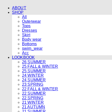
ABOUT
SHOP
All
Outerwear
Tops
Dresses
Skirt
Body wear
Bottoms
swim_wear
Acc
LOOKBOOK
26 SUMMER
25 FALL & WINTER
25 SUMMER
24 WINTER
24 SUMMER
23 SPRING
22 FALL & WINTER
22 SUMMER
22 SPRING
21 WINTER
21 AUTUMN
21 SUMMER