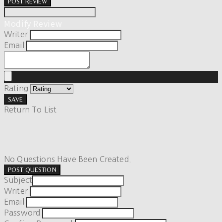
POST REVIEW
Modify Review
Writer
Email
Rating
SAVE
Return To List
No Questions Have Been Created.
POST QUESTION
Subject
Writer
Email
Password