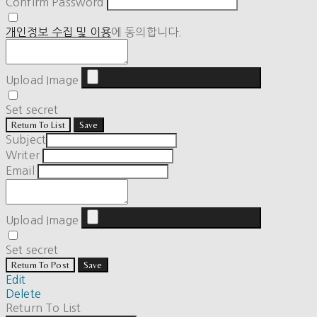
Confirm Password
개인정보 수집 및 이용
에 동의합니다.
Upload Image
Set secret
Return To List
Save
Subject
Writer
Email
Upload Image
Set secret
Return To Post
Save
Edit
Delete
Return To List