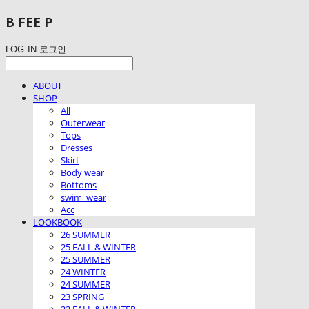
B FEE P
LOG IN
로그인
ABOUT
SHOP
All
Outerwear
Tops
Dresses
Skirt
Body wear
Bottoms
swim_wear
Acc
LOOKBOOK
26 SUMMER
25 FALL & WINTER
25 SUMMER
24 WINTER
24 SUMMER
23 SPRING